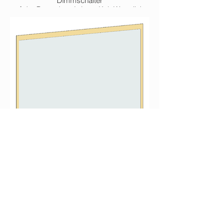
Dimmschalter
auf der Doppelsteckdose, Kalt-Warmlicht-
Wechsel
der Lichtfarbe, Dimmfunktion, EEK F
1.200 x 170 x 710 mm
Spiegel
keine Rahmenoptik, Dimmschalter auf der
Doppelsteckdose,
Kalt-Warmlicht-Wechsel der Lichtfarbe,
Dimmfunktion, EEK F