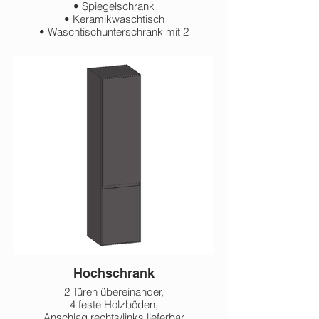
• Spiegelschrank
• Keramikwaschtisch
• Waschtischunterschrank mit 2
Auszügen
600 mm
800 mm
1.000 mm
1.200 mm
Hochschrank
2 Türen übereinander,
4 feste Holzböden,
Anschlag rechts/links lieferbar