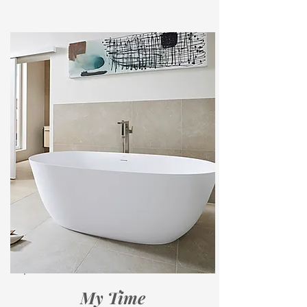
den Luxus des
freistehenden
Badevergnügens
My Time