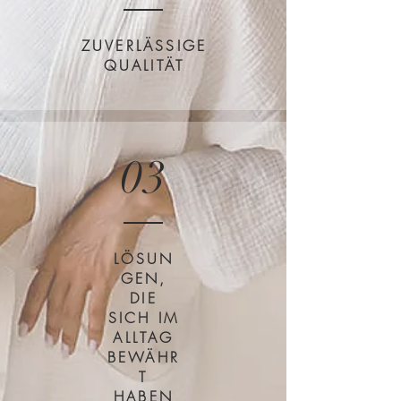
ZUVERLÄSSIGE
QUALITÄT
03
LÖSUN
GEN,
DIE
SICH IM
ALLTAG
BEWÄHR
T
HABEN