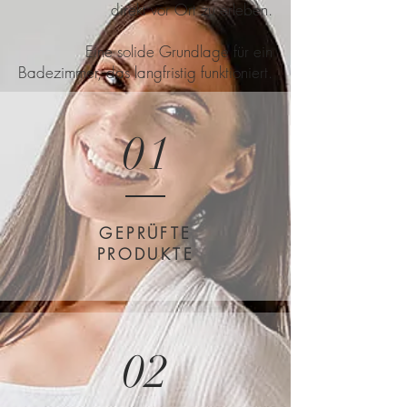
direkt vor Ort zu erleben.
Eine solide Grundlage für ein
Badezimmer, das langfristig funktioniert.
01
GEPRÜFTE
PRODUKTE
02